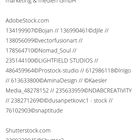
marketing & medien GmbH
AdobeStock.com
134199907©Bojan // 136990461©djile //
138056099©vectorfusionart //
178564710©Nomad_Soul //
235144100©LIGHTFIELD STUDIOS //
486459964©Prostock-studio // 612986118©Inigo
// 613633800©AminaDesign // ©Kaesler
Media_48278152 // 235633959©NDABCREATIVITY
// 238271269©©dusanpetkovic1 - stock //
76102903©snaptitude
Shutterstock.com