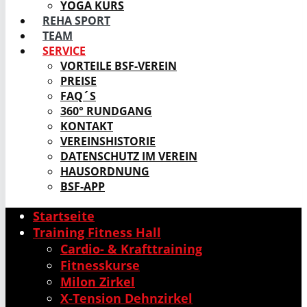
YOGA KURS
REHA SPORT
TEAM
SERVICE
VORTEILE BSF-VEREIN
PREISE
FAQ´S
360° RUNDGANG
KONTAKT
VEREINSHISTORIE
DATENSCHUTZ IM VEREIN
HAUSORDNUNG
BSF-APP
Startseite
Training Fitness Hall
Cardio- & Krafttraining
Fitnesskurse
Milon Zirkel
X-Tension Dehnzirkel