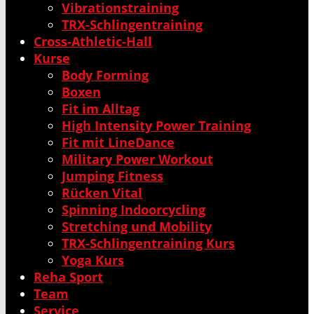
Vibrationstraining
TRX-Schlingentraining
Cross-Athletic-Hall
Kurse
Body Forming
Boxen
Fit im Alltag
High Intensity Power Training
Fit mit LineDance
Military Power Workout
Jumping Fitness
Rücken Vital
Spinning Indoorcycling
Stretching und Mobility
TRX-Schlingentraining Kurs
Yoga Kurs
Reha Sport
Team
Service