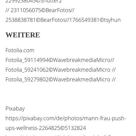
2299238045©Shutter2
// 2311056075©BearFotos//
2538838781©BearFotos//1766549381©tsyhun
WEITERE
Fotolia.com
Fotolia_59114994©WavebreakmediaMicro//
Fotolia_59241062​©WavebreakmediaMicro //
Fotolia_59279802​©WavebreakmediaMicro //
Pixabay
https://pixabay.com/de/photos/mann-frau-push-
ups-wellness-2264825©5132824