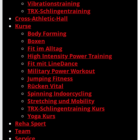
Vibrationstraining
TRX-Schlingentraining
Cross-Athletic-Hall
Kurse
Body Forming
Boxen
Fit im Alltag
High Intensity Power Training
Fit mit LineDance
Military Power Workout
Jumping Fitness
Rücken Vital
Spinning Indoorcycling
Stretching und Mobility
TRX-Schlingentraining Kurs
Yoga Kurs
Reha Sport
Team
Service